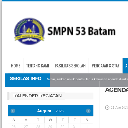
HOME
TENTANG KAMI
FASILITAS SEKOLAH
PENGAJAR & STAF
A
SEKILAS INFO
Bagi siswa siswi SMPN53 Batam, silakan untuk pantau terus kelulusan ananda di url web
AGENDA
KALENDER KEGIATAN
...
22 Juni 202
August
2026
S
M
T
W
T
F
S
26
27
28
29
30
31
1