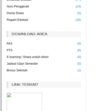
pendidikan adalah kehidupan itu sendiri.
(John Dewey)
Guru Penggerak
(14)
Dunia Siswa
(5)
Ilmu adalah kehidupan bagi pikiran
(Abu Bakar)
Ragam Edukasi
(16)
DOWNLOAD AREA
PAS
(0)
PTS
(0)
E-learning / Siswa unduh disini
(0)
Jadwal Ujian Semester
(0)
Brosur Sekolah
(1)
LINK TERKAIT