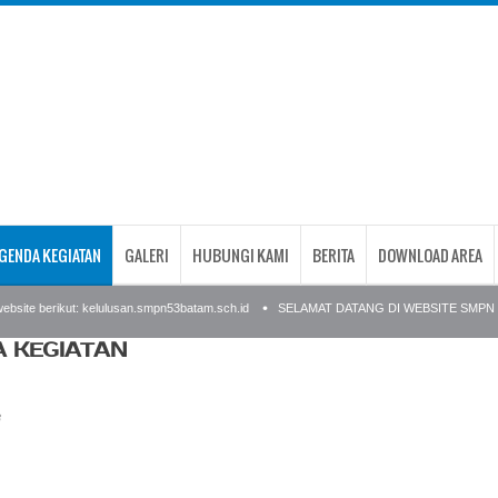
GENDA KEGIATAN
GALERI
HUBUNGI KAMI
BERITA
DOWNLOAD AREA
site berikut: kelulusan.smpn53batam.sch.id
SELAMAT DATANG DI WEBSITE SMPN 53
 KEGIATAN
3