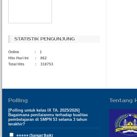
STATISTIK PENGUNJUNG
Online
:
1
Hits Hari Ini
:
862
Total Hits
:
318753
Polling
Tentang 
[Polling untuk kelas IX TA. 2025/2026]
Bagaimana penilaianmu terhadap kualitas
pembelajaran di SMPN 53 selama 3 tahun
terakhir?
⭐⭐⭐⭐⭐ (Sangat Baik)