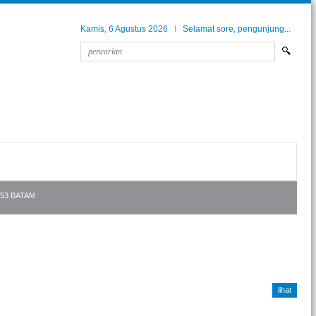
Kamis, 6 Agustus 2026
I
Selamat sore, pengunjung...
 BATAM
Bagi siswa siswi SMPN53 Batam, silakan untuk pantau terus kelulusan ananda di
lihat