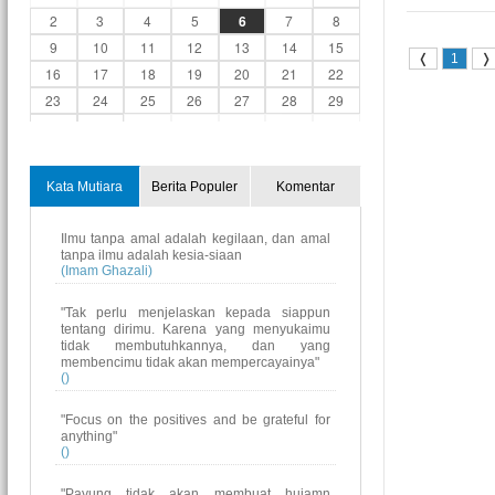
2
3
4
5
6
7
8
9
10
11
12
13
14
15
❬
1
❭
16
17
18
19
20
21
22
23
24
25
26
27
28
29
30
31
1
2
3
4
5
Kata Mutiara
Berita Populer
Komentar
Ilmu tanpa amal adalah kegilaan, dan amal
tanpa ilmu adalah kesia-siaan
(Imam Ghazali)
"Tak perlu menjelaskan kepada siappun
tentang dirimu. Karena yang menyukaimu
tidak membutuhkannya, dan yang
membencimu tidak akan mempercayainya"
()
"Focus on the positives and be grateful for
anything"
()
"Payung tidak akan membuat hujamn