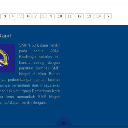
3
4
5
6
7
8
9
10
11
12
13
14
❭
Kami
SMPN 53 Batam berdiri
pada tahun 2014.
Berdirinya sekolah ini,
karena seiring dengan
penataan kembali SMP
Negeri di Kota Batam
nya perkembangan jumlah lulusan
aknya permintaan dari masyarakat
han sekolah, maka Pemerintah Kota
ha terus menambah SMP Negeri
ri 53 Batam berdiri dengan..