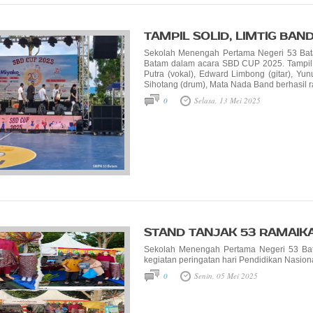
TAMPIL SOLID, LIMTIG BAN
Sekolah Menengah Pertama Negeri 53 Bata
Batam dalam acara SBD CUP 2025. Tampil 
Putra (vokal), Edward Limbong (gitar), Yu
Sihotang (drum), Mata Nada Band berhasil ra
0
Selasa, 13 Mei 2025
STAND TANJAK 53 RAMAIKA
Sekolah Menengah Pertama Negeri 53 Bata
kegiatan peringatan hari Pendidikan Nasiona
0
Senin, 05 Mei 2025