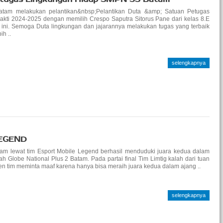
tam melakukan pelantikan&nbsp;Pelantikan Duta &amp; Satuan Petugas
ti 2024-2025 dengan memilih Crespo Saputra Sitorus Pane dari kelas 8.E
i ini. Semoga Duta lingkungan dan jajarannya melakukan tugas yang terbaik
h ..
selengkapnya
LEGEND
m lewat tim Esport Mobile Legend berhasil menduduki juara kedua dalam
 Globe National Plus 2 Batam. Pada partai final Tim Limtig kalah dari tuan
n tim meminta maaf karena hanya bisa meraih juara kedua dalam ajang ..
selengkapnya