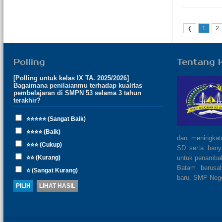
❬
1
2
Polling
Tentang 
[Polling untuk kelas IX TA. 2025/2026]
Bagaimana penilaianmu terhadap kualitas
pembelajaran di SMPN 53 selama 3 tahun
terakhir?
⭐⭐⭐⭐⭐ (Sangat Baik)
⭐⭐⭐⭐ (Baik)
dan meningkat
⭐⭐⭐ (Cukup)
SD serta bany
⭐⭐ (Kurang)
untuk penamba
Batam berusa
⭐ (Sangat Kurang)
baru. SMP Nege