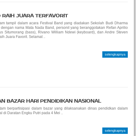
D RAIH JUARA TERFAVORIT
m tampil dalam acara Festival Band yang diadakan Sekolah Budi Dharma
dengan nama Mata Nada Band, personil yang beranggotakan Refan Aprilio
nus Situmorang (bass), Rivano William Ndewi (keyboard), dan Andre Steven
ih Juara Favorit. Selamat ..
selengkapnya
N BAZAR HARI PENDIDIKAN NASIONAL
m berpartisipasi dalam bazar yang dilaksanakan dinas pendidkan dalam
l di Daratan Engku Putri pada 4 Mei ..
selengkapnya