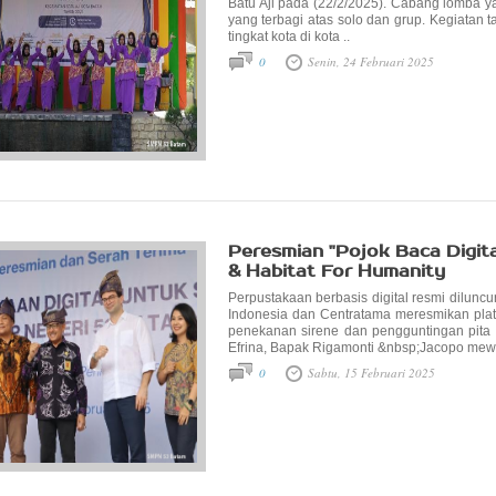
Batu Aji pada (22/2/2025). Cabang lomba y
yang terbagi atas solo dan grup. Kegiatan t
tingkat kota di kota ..
0
Senin, 24 Februari 2025
Peresmian "Pojok Baca Digit
& Habitat For Humanity
Perpustakaan berbasis digital resmi dilunc
Indonesia dan Centratama meresmikan plat
penekanan sirene dan pengguntingan pita
Efrina, Bapak Rigamonti &nbsp;Jacopo mewaki
0
Sabtu, 15 Februari 2025