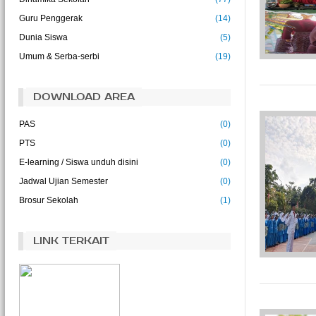
()
Guru Penggerak
(14)
"Focus on the positives and be grateful for
Dunia Siswa
(5)
anything"
()
Umum & Serba-serbi
(19)
DOWNLOAD AREA
PAS
(0)
PTS
(0)
E-learning / Siswa unduh disini
(0)
Jadwal Ujian Semester
(0)
Brosur Sekolah
(1)
LINK TERKAIT