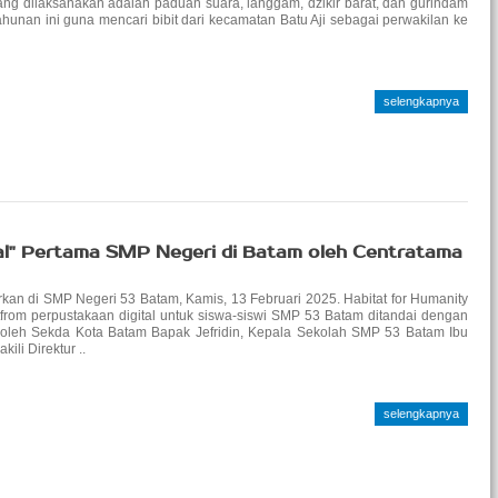
ang dilaksanakan adalah paduan suara, langgam, dzikir barat, dan gurindam
ahunan ini guna mencari bibit dari kecamatan Batu Aji sebagai perwakilan ke
selengkapnya
al" Pertama SMP Negeri di Batam oleh Centratama
urkan di SMP Negeri 53 Batam, Kamis, 13 Februari 2025. Habitat for Humanity
from perpustakaan digital untuk siswa-siswi SMP 53 Batam ditandai dengan
 oleh Sekda Kota Batam Bapak Jefridin, Kepala Sekolah SMP 53 Batam Ibu
li Direktur ..
selengkapnya