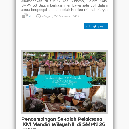
dilaksanakan di SMPS Yos Sudarso, Batam Kota.
SMPN 53 Batam berhasil membawa satu trofi dalam
acara bergengsi kedua setelah Kemkar (Kemah Karya)
ini lewat tim paduan suara. Tim paduan suara PMR 53
0
Minggu, 27 November 2022
mendapatkan juara ke-3 setelah kalah tipis oleh SMP
IT Darussalam sebagai juara ke-2 dan SMPN 41
selengkapnya
Batam sebagai ..
Pendampingan Sekolah Pelaksana
IKM Mandiri Wilayah III di SMPN 26