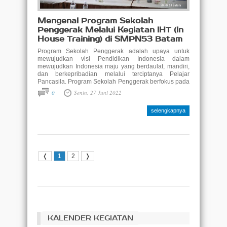
Mengenal Program Sekolah
Penggerak Melalui Kegiatan IHT (In
House Training) di SMPN53 Batam
Program Sekolah Penggerak adalah upaya untuk
mewujudkan visi Pendidikan Indonesia dalam
mewujudkan Indonesia maju yang berdaulat, mandiri,
dan berkepribadian melalui terciptanya Pelajar
Pancasila. Program Sekolah Penggerak berfokus pada
pengembangan hasil belajar siswa secara holistik
0
Senin, 27 Juni 2022
yang mencakup kompetensi (literasi dan numerasi)
dan karakter, diawali dengan SDM yang unggul
selengkapnya
(kepala sekolah dan ..
❬
1
2
❭
KALENDER KEGIATAN