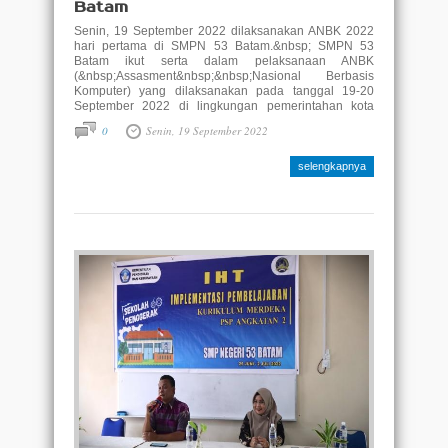
Batam
Senin, 19 September 2022 dilaksanakan ANBK 2022
hari pertama di SMPN 53 Batam.&nbsp; SMPN 53
Batam ikut serta dalam pelaksanaan ANBK
(&nbsp;Assasment&nbsp;&nbsp;Nasional Berbasis
Komputer) yang dilaksanakan pada tanggal 19-20
September 2022 di lingkungan pemerintahan kota
Batam. Pelaksanaan ANBK ini merupakan yang kedua
0
Senin, 19 September 2022
kali dilaksanakan untuk seluruh jenjang pendidikan
formal ..
selengkapnya