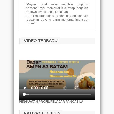
"Payung tidak akan membuat hujamn
berhenti, tapi membuat kita tetap berjalan
melewatinya sampai ke tujuan.
dan jika pelangimu sudah datang, jangan
luapakan payung yang menemanimu saat
hujan"
()
Tujuan pendidikan adalah untuk
VIDEO TERBARU
menggantikan pikiran yang kosong dengan
pikiran yang terbuka.
(Malcolm S. Forbes)
Pembelajaran tidak dicapai secara
kebetulan, itu harus dicari dengan semangat
ketekunan.
(Abigail Adams)
Akar pendidikan itu akan terasa pahit,
namun buahnya akan terasa manis.
(Aristotle)
Pendidikan adalah tiket ke masa depan, hari
esok dimiliki oleh orang-orang yang
PENGUATAN PROFIL PELAJAR PANCASILA
mempersiapkan dirinyasejak hari ini.
(Malcolm X)
KATEGORI BERITA