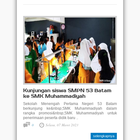
Kunjungan siswa SMPN 53 Batam
ke SMK Muhammadiyah
Sekolah Menengah Pertama Negeri 53 Batam
berkunjung ke&nbsp;SMK Muhammadiyah dalam
rangka promosi&nbsp;SMK Muhammadiyah untuk
penerimaan peserta didik baru ..
0
Selasa, 07 Maret 2023
selengkapnya