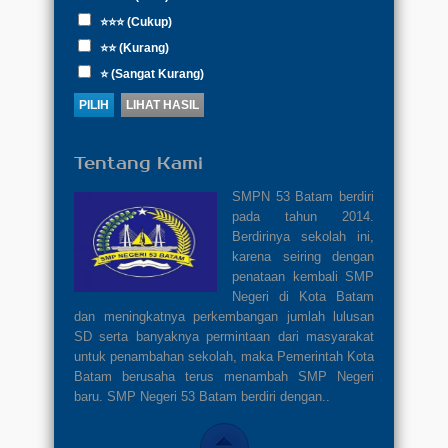
⭐⭐⭐ (Cukup)
⭐⭐ (Kurang)
⭐ (Sangat Kurang)
Tentang Kami
SMPN 53 Batam berdiri
pada tahun 2014.
Berdirinya sekolah ini,
karena seiring dengan
penataan kembali SMP
Negeri di Kota Batam
dan meningkatnya perkembangan jumlah lulusan
SD serta banyaknya permintaan dari masyarakat
untuk penambahan sekolah, maka Pemerintah Kota
Batam berusaha terus menambah SMP Negeri
baru. SMP Negeri 53 Batam berdiri dengan..