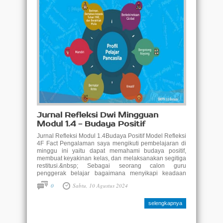
Jurnal Refleksi Dwi Mingguan
Modul 1.4 - Budaya Positif
Jurnal Refleksi Modul 1.4Budaya Positif Model Refleksi
4F Fact Pengalaman saya mengikuti pembelajaran di
minggu ini yaitu dapat memahami budaya positif,
membuat keyakinan kelas, dan melaksanakan segitiga
restitusi.&nbsp; Sebagai seorang calon guru
penggerak belajar bagaimana menyikapi keadaan
lingkungan sekolah dengan menyesuaikan dengan
0
Sabtu, 10 Agustus 2024
kegiatan-kegiatan positif yang nantinya berubah ..
selengkapnya