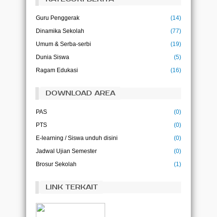
Pendidikan bukanlah persiapan untuk hidup,
pendidikan adalah kehidupan itu sendiri.
Guru Penggerak
(14)
(John Dewey)
Dinamika Sekolah
(77)
Ilmu adalah kehidupan bagi pikiran
(Abu Bakar)
Umum & Serba-serbi
(19)
Dunia Siswa
(5)
Ilmu tanpa amal adalah kegilaan, dan amal
Ragam Edukasi
(16)
tanpa ilmu adalah kesia-siaan
(Imam Ghazali)
DOWNLOAD AREA
PAS
(0)
PTS
(0)
E-learning / Siswa unduh disini
(0)
Jadwal Ujian Semester
(0)
Brosur Sekolah
(1)
LINK TERKAIT