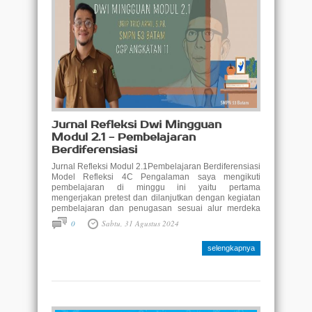
Jurnal Refleksi Dwi Mingguan
Modul 2.1 - Pembelajaran
Berdiferensiasi
Jurnal Refleksi Modul 2.1Pembelajaran Berdiferensiasi
Model Refleksi 4C Pengalaman saya mengikuti
pembelajaran di minggu ini yaitu pertama
mengerjakan pretest dan dilanjutkan dengan kegiatan
pembelajaran dan penugasan sesuai alur merdeka
(mulai dari diri, eksplorasi konsep, ruang kolaborasi
0
Sabtu, 31 Agustus 2024
sebanyak 2 kali, demonstrasi kontekstual,
elaborasi,dan koneksi antar materi) Connection Materi
selengkapnya
modul ..