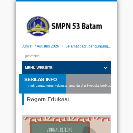
Jum'at, 7 Agustus 2026
I
Selamat pagi, pengunjung...
MENU WEBSITE
SEKILAS INFO
tam, silakan untuk pantau terus kelulusan ananda di url website berikut: kelulusan.smpn53
Ragam Edukasi