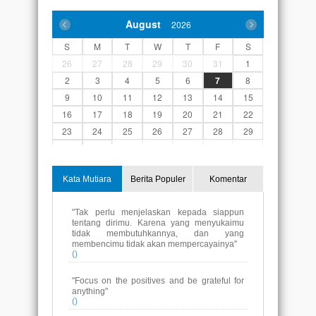
August
2026
S
M
T
W
T
F
S
26
27
28
29
30
31
1
2
3
4
5
6
7
8
9
10
11
12
13
14
15
16
17
18
19
20
21
22
23
24
25
26
27
28
29
30
31
1
2
3
4
5
Kata Mutiara
Berita Populer
Komentar
"Tak perlu menjelaskan kepada siappun
tentang dirimu. Karena yang menyukaimu
tidak membutuhkannya, dan yang
membencimu tidak akan mempercayainya"
()
"Focus on the positives and be grateful for
anything"
()