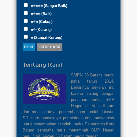
⭐⭐⭐⭐⭐ (Sangat Baik)
⭐⭐⭐⭐ (Baik)
⭐⭐⭐ (Cukup)
⭐⭐ (Kurang)
⭐ (Sangat Kurang)
Tentang Kami
SMPN 53 Batam berdiri
pada tahun 2014.
Berdirinya sekolah ini,
karena seiring dengan
penataan kembali SMP
Negeri di Kota Batam
dan meningkatnya perkembangan jumlah lulusan
SD serta banyaknya permintaan dari masyarakat
untuk penambahan sekolah, maka Pemerintah Kota
Batam berusaha terus menambah SMP Negeri
baru. SMP Negeri 53 Batam berdiri dengan..