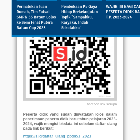
Dibaca: 2665 pembaca
Permalukan Tuan
Pembukaan P5 Gaya
WAJIB ISI BAGI C
Rumah, Tim Futsal
Hidup Berkelanjutan
PESERTA DIDIK B
SMPN 53 Batam Lolos
Topik "Sampahku,
T.P. 2023-2024
ke Semi Final Putera
Karyaku, Indah
Batam Cup 2023
Sekolahku"
barcode link serupa
Peserta didik yang sudah dinyatakan lolos dalam
penerimaan peserta didik baru tahun pelajaran 2023-
2024, wajib mengisi biodata ini sebelum daftar ulang
pada link berikut:
https://s.id/daftar_ulang_ppdb53_2023