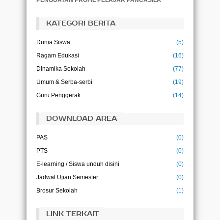
PENGUATAN PROFIL PELAJAR PANCASILA
mempersiapkan dirinyasejak hari ini.
(Malcolm X)
KATEGORI BERITA
Pendidikan bukanlah persiapan untuk hidup,
pendidikan adalah kehidupan itu sendiri.
Dunia Siswa
(5)
(John Dewey)
Ragam Edukasi
(16)
Ilmu adalah kehidupan bagi pikiran
(Abu Bakar)
Dinamika Sekolah
(77)
Umum & Serba-serbi
(19)
Ilmu tanpa amal adalah kegilaan, dan amal
Guru Penggerak
(14)
tanpa ilmu adalah kesia-siaan
(Imam Ghazali)
DOWNLOAD AREA
PAS
(0)
PTS
(0)
E-learning / Siswa unduh disini
(0)
Jadwal Ujian Semester
(0)
Brosur Sekolah
(1)
LINK TERKAIT