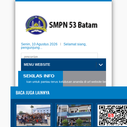
Senin, 10 Agustus 2026
I
Selamat siang,
pengunjung...
MENU WEBSITE
SEKILAS INFO
PN53 Batam, silakan untuk pantau terus kelulusan ananda di url website berikut: kelulusan
BIODATA PESERTA DIDIK
WAJIB ISI BAGI CALON
PESERTA DIDIK BARU T.P.
2023-2024
Diposting:
SMPN 53 Batam
|
Kamis, 22 Juni 2023 - 09:01:25 WIB
|