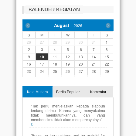
KALENDER KEGIATAN
August
2026
S
M
T
W
T
F
S
26
27
28
29
30
31
1
2
3
4
5
6
7
8
9
10
11
12
13
14
15
16
17
18
19
20
21
22
23
24
25
26
27
28
29
30
31
1
2
3
4
5
Kata Mutiara
Berita Populer
Komentar
"Tak perlu menjelaskan kepada siappun
tentang dirimu. Karena yang menyukaimu
tidak membutuhkannya, dan yang
membencimu tidak akan mempercayainya"
()
"Focus on the positives and be grateful for