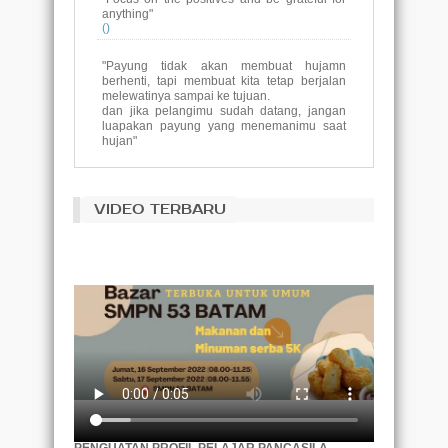
anything"
()
"Payung tidak akan membuat hujamn
berhenti, tapi membuat kita tetap berjalan
melewatinya sampai ke tujuan.
dan jika pelangimu sudah datang, jangan
luapakan payung yang menemanimu saat
hujan"
()
Tujuan pendidikan adalah untuk
VIDEO TERBARU
menggantikan pikiran yang kosong dengan
pikiran yang terbuka.
(Malcolm S. Forbes)
Pembelajaran tidak dicapai secara
kebetulan, itu harus dicari dengan semangat
ketekunan.
(Abigail Adams)
Akar pendidikan itu akan terasa pahit,
namun buahnya akan terasa manis.
(Aristotle)
Pendidikan adalah tiket ke masa depan, hari
esok dimiliki oleh orang-orang yang