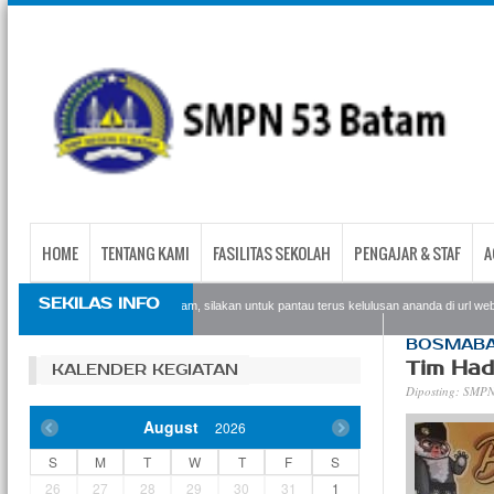
HOME
TENTANG KAMI
FASILITAS SEKOLAH
PENGAJAR & STAF
A
SEKILAS INFO
Bagi siswa siswi SMPN53 Batam, silakan untuk pantau terus kelulusan ananda di url website
BOSMABA
Tim Ha
KALENDER KEGIATAN
Diposting:
SMPN
August
2026
S
M
T
W
T
F
S
26
27
28
29
30
31
1