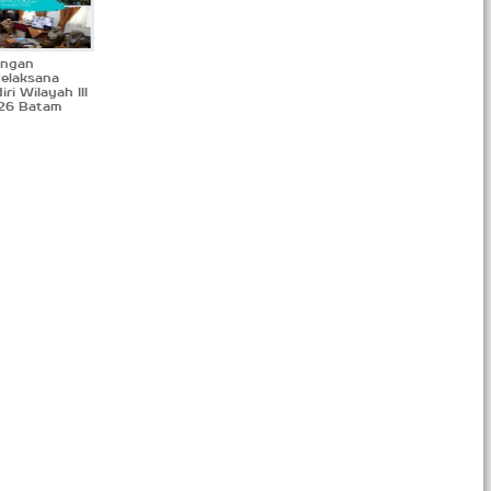
ingan
Pelaksana
ri Wilayah III
26 Batam