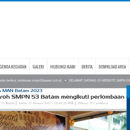
GENDA KEGIATAN
GALERI
HUBUNGI KAMI
BERITA
DOWNLOAD AREA
 berikut: kelulusan.smpn53batam.sch.id
SELAMAT DATANG DI WEBSITE SMPN 53 BA
 MAN Batam 2023
droh SMPN 53 Batam mengikuti perlombaan
 53 Batam
Sabtu, 21 Januari 2023 - 18:48:28 WIB
Dibaca: 671 pembaca
|
|