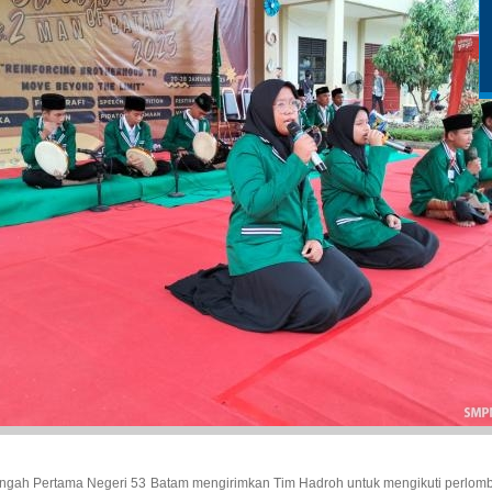
gah Pertama Negeri 53 Batam mengirimkan Tim Hadroh untuk mengikuti perlomb