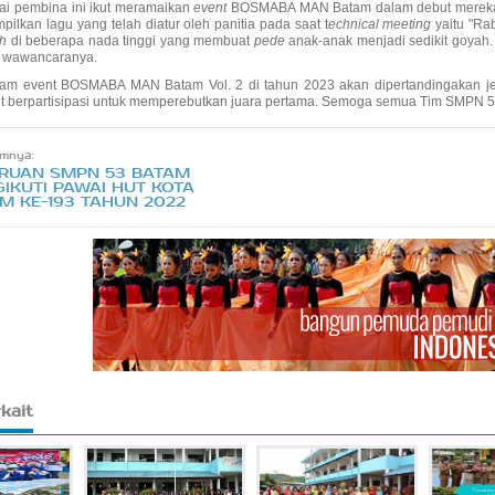
ai pembina ini ikut meramaikan
event
BOSMABA MAN Batam dalam debut mereka set
pilkan lagu yang telah diatur oleh panitia pada saat t
echnical meeting
yaitu "Ra
sh
di beberapa nada tinggi yang membuat
pede
anak-anak menjadi sedikit goyah. 
m wawancaranya.
lam event BOSMABA MAN Batam Vol. 2 di tahun 2023 akan dipertandingakan je
ut berpartisipasi untuk memperebutkan juara pertama. Semoga semua Tim SMPN 53
mnya:
RUAN SMPN 53 BATAM
IKUTI PAWAI HUT KOTA
M KE-193 TAHUN 2022
rkait