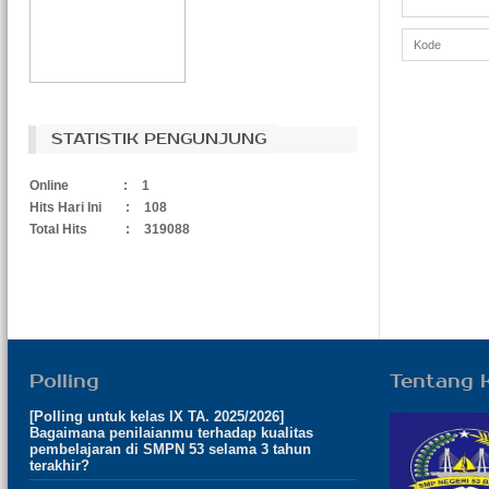
STATISTIK PENGUNJUNG
Online
:
1
Hits Hari Ini
:
108
Total Hits
:
319088
Polling
Tentang 
[Polling untuk kelas IX TA. 2025/2026]
Bagaimana penilaianmu terhadap kualitas
pembelajaran di SMPN 53 selama 3 tahun
terakhir?