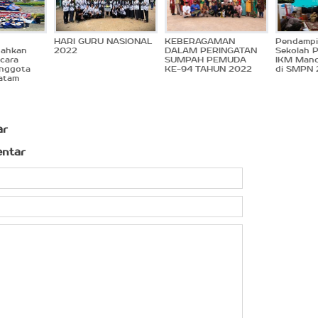
HARI GURU NASIONAL
KEBERAGAMAN
Pendamp
ahkan
2022
DALAM PERINGATAN
Sekolah 
Acara
SUMPAH PEMUDA
IKM Mandi
Anggota
KE-94 TAHUN 2022
di SMPN 
atam
ar
entar