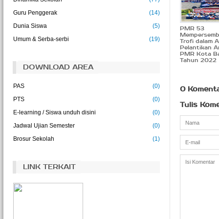
Guru Penggerak
(14)
Ilmu adalah kehidupan bagi pikiran
(Abu Bakar)
Dunia Siswa
(5)
PMR 53
Mempersemb
Umum & Serba-serbi
(19)
Trofi dalam 
Pelantikan 
PMR Kota B
Tahun 2022
DOWNLOAD AREA
PAS
(0)
0 Koment
PTS
(0)
Tulis Kom
E-learning / Siswa unduh disini
(0)
Jadwal Ujian Semester
(0)
Brosur Sekolah
(1)
LINK TERKAIT