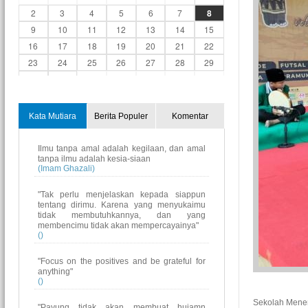
2
3
4
5
6
7
8
9
10
11
12
13
14
15
16
17
18
19
20
21
22
23
24
25
26
27
28
29
30
31
1
2
3
4
5
Kata Mutiara
Berita Populer
Komentar
Ilmu tanpa amal adalah kegilaan, dan amal
tanpa ilmu adalah kesia-siaan
(Imam Ghazali)
"Tak perlu menjelaskan kepada siappun
tentang dirimu. Karena yang menyukaimu
tidak membutuhkannya, dan yang
membencimu tidak akan mempercayainya"
()
"Focus on the positives and be grateful for
anything"
()
"Payung tidak akan membuat hujamn
Sekolah Menen
berhenti, tapi membuat kita tetap berjalan