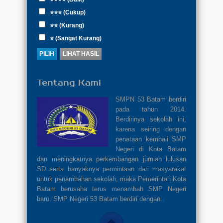
⭐⭐⭐ (Cukup)
⭐⭐ (Kurang)
⭐ (Sangat Kurang)
Tentang Kami
SMPN 53 Batam berdiri
pada tahun 2014.
Berdirinya sekolah ini,
karena seiring dengan
penataan kembali SMP
Negeri di Kota Batam
dan meningkatnya perkembangan jumlah lulusan
SD serta banyaknya permintaan dari masyarakat
untuk penambahan sekolah, maka Pemerintah Kota
Batam berusaha terus menambah SMP Negeri
baru. SMP Negeri 53 Batam berdiri dengan..