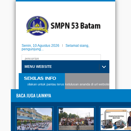
Senin, 10 Agustus 2026
I
Selamat siang,
pengunjung...
MENU WEBSITE
SEKILAS INFO
 SMPN53 Batam, silakan untuk pantau terus kelulusan ananda di url website berikut: kelulu
PPDB TAHUN PELAJARAN 2023-2024
INFO PPDB TAHUN
PELAJARAN 2023-2024
Diposting:
SMPN 53 Batam
|
Sabtu, 27 Mei 2023 - 15:36:47 WIB
Dibaca: 711 pembaca
|