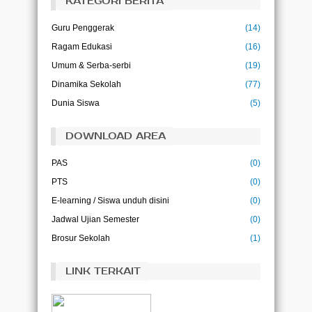
KATEGORI BERITA
Pendidikan bukanlah persiapan untuk hidup,
pendidikan adalah kehidupan itu sendiri.
Guru Penggerak
(14)
(John Dewey)
Ragam Edukasi
(16)
Ilmu adalah kehidupan bagi pikiran
(Abu Bakar)
Umum & Serba-serbi
(19)
Dinamika Sekolah
(77)
Ilmu tanpa amal adalah kegilaan, dan amal
Dunia Siswa
(5)
tanpa ilmu adalah kesia-siaan
(Imam Ghazali)
DOWNLOAD AREA
PAS
(0)
PTS
(0)
E-learning / Siswa unduh disini
(0)
Jadwal Ujian Semester
(0)
Brosur Sekolah
(1)
LINK TERKAIT