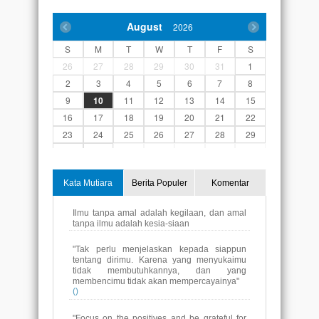
August
2026
S
M
T
W
T
F
S
26
27
28
29
30
31
1
2
3
4
5
6
7
8
9
10
11
12
13
14
15
16
17
18
19
20
21
22
23
24
25
26
27
28
29
30
31
1
2
3
4
5
Kata Mutiara
Berita Populer
Komentar
"Tak perlu menjelaskan kepada siappun
tentang dirimu. Karena yang menyukaimu
tidak membutuhkannya, dan yang
membencimu tidak akan mempercayainya"
()
"Focus on the positives and be grateful for
anything"
()