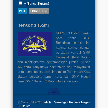
⭐ (Sangat Kurang)
Tentang Kami
SMPN 53 Batam berdiri
pada tahun 2014.
Berdirinya sekolah ini,
karena seiring dengan
penataan kembali SMP
Negeri di Kota Batam
dan meningkatnya perkembangan jumlah lulusan
SD serta banyaknya permintaan dari masyarakat
untuk penambahan sekolah, maka Pemerintah Kota
Batam berusaha terus menambah SMP Negeri
baru. SMP Negeri 53 Batam berdiri dengan..
© Copyright 2026
Sekolah Menengah Pertama Negeri
53 Batam