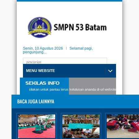
Senin, 10 Agustus 2026
I
Selamat pagi,
pengunjung...
MENU WEBSITE
SEKILAS INFO
 SMPN53 Batam, silakan untuk pantau terus kelulusan ananda di url website berikut: kelulu
PENGUMUMAN KELULUSAN SISWA-
SISWI KELAS 9
PENGUMUMAN KELULUSAN
SISWA-SISWI KELAS 9
ANGKATAN 7 SMPN 53
BATAM T.P. 2022-2023