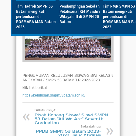
Diposting:
SMPN 53 Batam
|
Tim Hadroh SMPN 53
Pendampingan Sekolah
Tim PMR SMPN 53
Kamis, 08 Juni 2023 - 09:13:06 WIB
|
Batam mengikuti
Pelaksana IKM Mandiri
Batam mengikuti
Dibaca: 1953 pembaca
perlombaan di
Wilayah III di SMPN 26
perlombaan di
BOSMABA MAN Batam
Batam
BOSMABA MAN Ba
2023
2023
PENGUMUMAN KELULUSAN SISWA-SISWI KELAS 9
ANGKATAN 7 SMPN 53 BATAM T.P. 2022-2023
klik link berikut:
https://kelulusan.smpn53batam.sch.id/
Sebelumnya:
Pisah Kenang Siswa/ Siswi SMPN
53 Batam "All We Are" Seventh
Graduation
Selanjutnya:
PPDB SMPN 53 Batam 2023-
2024 Jalur Afirmasi