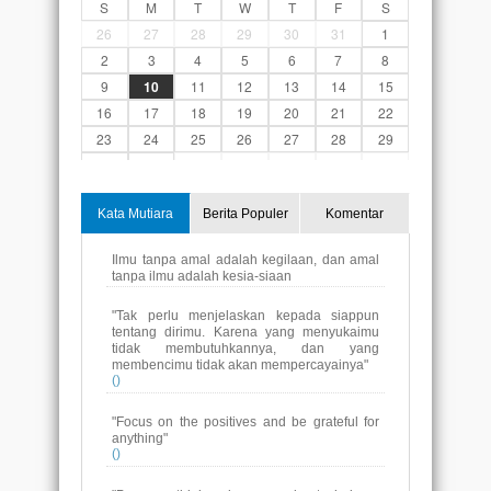
S
M
T
W
T
F
S
26
27
28
29
30
31
1
2
3
4
5
6
7
8
9
10
11
12
13
14
15
16
17
18
19
20
21
22
23
24
25
26
27
28
29
30
31
1
2
3
4
5
Kata Mutiara
Berita Populer
Komentar
"Tak perlu menjelaskan kepada siappun
tentang dirimu. Karena yang menyukaimu
tidak membutuhkannya, dan yang
membencimu tidak akan mempercayainya"
()
"Focus on the positives and be grateful for
anything"
()
"Payung tidak akan membuat hujamn
berhenti, tapi membuat kita tetap berjalan
melewatinya sampai ke tujuan.