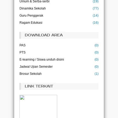
Umum & Serba-serbi
(19)
Ilmu adalah kehidupan bagi pikiran
(Abu Bakar)
Dinamika Sekolah
(77)
Guru Penggerak
(14)
Ilmu tanpa amal adalah kegilaan, dan amal
tanpa ilmu adalah kesia-siaan
Ragam Edukasi
(16)
(Imam Ghazali)
DOWNLOAD AREA
PAS
(0)
PTS
(0)
E-learning / Siswa unduh disini
(0)
Jadwal Ujian Semester
(0)
Brosur Sekolah
(1)
LINK TERKAIT