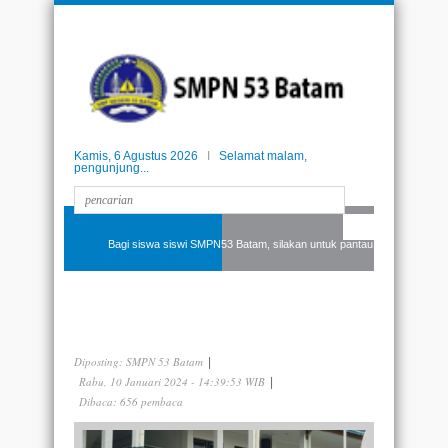
Kamis, 6 Agustus 2026
I
Selamat malam,
pengunjung...
SEKILAS INFO
Bagi siswa siswi SMPN53 Batam, silakan untuk pantau terus kelulusan
Sekolah Penggerak
Pertama di Tingkat Sekolah
Menengah Pertama, SMPN 53 Batam
Berlakukan Absensi Online
Diposting:
SMPN 53 Batam
|
Rabu, 10 Januari 2024 - 14:39:53 WIB
|
Dibaca: 656 pembaca