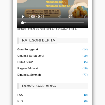
Akar pendidikan itu akan terasa pahit,
namun buahnya akan terasa manis.
(Aristotle)
Pendidikan adalah tiket ke masa depan, hari
esok dimiliki oleh orang-orang yang
PENGUATAN PROFIL PELAJAR PANCASILA
mempersiapkan dirinyasejak hari ini.
(Malcolm X)
KATEGORI BERITA
Pendidikan bukanlah persiapan untuk hidup,
pendidikan adalah kehidupan itu sendiri.
Guru Penggerak
(14)
(John Dewey)
Umum & Serba-serbi
(19)
Ilmu adalah kehidupan bagi pikiran
(Abu Bakar)
Dunia Siswa
(5)
Ragam Edukasi
(16)
Ilmu tanpa amal adalah kegilaan, dan amal
tanpa ilmu adalah kesia-siaan
Dinamika Sekolah
(77)
(Imam Ghazali)
DOWNLOAD AREA
PAS
(0)
PTS
(0)