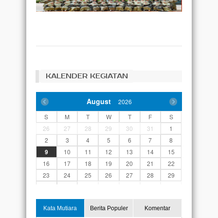
KALENDER KEGIATAN
August
2026
S
M
T
W
T
F
S
26
27
28
29
30
31
1
2
3
4
5
6
7
8
9
10
11
12
13
14
15
16
17
18
19
20
21
22
23
24
25
26
27
28
29
30
31
1
2
3
4
5
Kata Mutiara
Berita Populer
Komentar