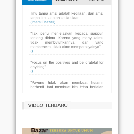
Ilmu tanpa amal adalah kegilaan, dan amal
tanpa ilmu adalah kesia-siaan
(Imam Ghazali)
"Tak perlu menjelaskan kepada siappun
tentang dirimu. Karena yang menyukaimu
tidak membutuhkannya, dan yang
membencimu tidak akan mempercayainya"
()
"Focus on the positives and be grateful for
anything"
()
"Payung tidak akan membuat hujamn
berhenti, tapi membuat kita tetap berjalan
melewatinya sampai ke tujuan.
dan jika pelangimu sudah datang, jangan
luapakan payung yang menemanimu saat
VIDEO TERBARU
hujan"
()
Tujuan pendidikan adalah untuk
menggantikan pikiran yang kosong dengan
pikiran yang terbuka.
(Malcolm S. Forbes)