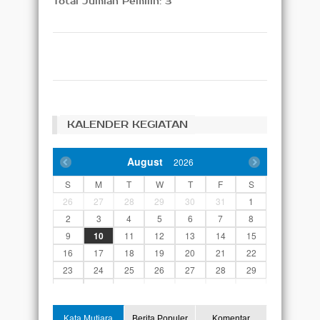
Total Jumlah Pemilih: 3
KALENDER KEGIATAN
August
2026
S
M
T
W
T
F
S
26
27
28
29
30
31
1
2
3
4
5
6
7
8
9
10
11
12
13
14
15
16
17
18
19
20
21
22
23
24
25
26
27
28
29
30
31
1
2
3
4
5
Kata Mutiara
Berita Populer
Komentar