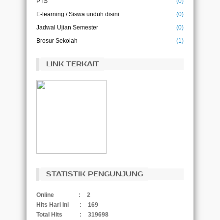
PTS
(0)
E-learning / Siswa unduh disini
(0)
Jadwal Ujian Semester
(0)
Brosur Sekolah
(1)
LINK TERKAIT
STATISTIK PENGUNJUNG
Online
:
2
Hits Hari Ini
:
169
Total Hits
:
319698