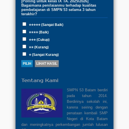
[Polling untuk kelas IX TA. 2025/2026]
Bagaimana penilaianmu terhadap kualitas
pembelajaran di SMPN 53 selama 3 tahun
terakhir?
⭐⭐⭐⭐⭐ (Sangat Baik)
⭐⭐⭐⭐ (Baik)
⭐⭐⭐ (Cukup)
⭐⭐ (Kurang)
⭐ (Sangat Kurang)
Tentang Kami
SMPN 53 Batam berdiri
pada tahun 2014.
Berdirinya sekolah ini,
karena seiring dengan
penataan kembali SMP
Negeri di Kota Batam
dan meningkatnya perkembangan jumlah lulusan