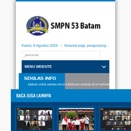
Kamis, 6 Agustus 2026
I
Selamat pagi, pengunjung...
MENU WEBSITE
SEKILAS INFO
 SMPN53 Batam, silakan untuk pantau terus kelulusan ananda di url website berikut: kelulu
PMR
Bulan Dana PMI Kota Batam
2022
Diposting:
SMPN 53 Batam
|
Sabtu, 04 Februari 2023 - 13:50:38 WIB
|
Dibaca: 521 pembaca