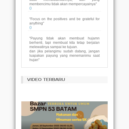
membencimu tidak akan mempercayainya"
()
"Focus on the positives and be grateful for
anything"
()
"Payung tidak akan membuat hujamn
berhenti, tapi membuat kita tetap berjalan
melewatinya sampai ke tujuan.
dan jika pelangimu sudah datang, jangan
luapakan payung yang menemanimu saat
hujan"
()
Tujuan pendidikan adalah untuk
VIDEO TERBARU
menggantikan pikiran yang kosong dengan
pikiran yang terbuka.
(Malcolm S. Forbes)
Pembelajaran tidak dicapai secara
kebetulan, itu harus dicari dengan semangat
ketekunan.
(Abigail Adams)
Akar pendidikan itu akan terasa pahit,
namun buahnya akan terasa manis.