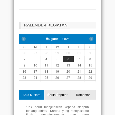
KALENDER KEGIATAN
August
2026
S
M
T
W
T
F
S
26
27
28
29
30
31
1
2
3
4
5
6
7
8
9
10
11
12
13
14
15
16
17
18
19
20
21
22
23
24
25
26
27
28
29
30
31
1
2
3
4
5
Kata Mutiara
Berita Populer
Komentar
"Tak perlu menjelaskan kepada siappun
tentang dirimu. Karena yang menyukaimu
tidak membutuhkannya, dan yang