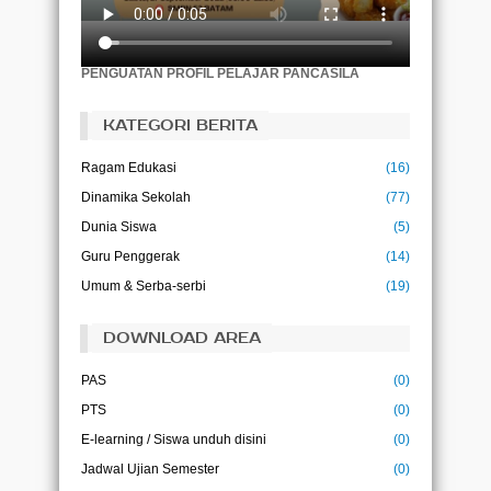
(Aristotle)
Pendidikan adalah tiket ke masa depan, hari
esok dimiliki oleh orang-orang yang
PENGUATAN PROFIL PELAJAR PANCASILA
mempersiapkan dirinyasejak hari ini.
(Malcolm X)
KATEGORI BERITA
Pendidikan bukanlah persiapan untuk hidup,
pendidikan adalah kehidupan itu sendiri.
Ragam Edukasi
(16)
(John Dewey)
Dinamika Sekolah
(77)
Ilmu adalah kehidupan bagi pikiran
(Abu Bakar)
Dunia Siswa
(5)
Guru Penggerak
(14)
Ilmu tanpa amal adalah kegilaan, dan amal
Umum & Serba-serbi
(19)
tanpa ilmu adalah kesia-siaan
(Imam Ghazali)
DOWNLOAD AREA
PAS
(0)
PTS
(0)
E-learning / Siswa unduh disini
(0)
Jadwal Ujian Semester
(0)