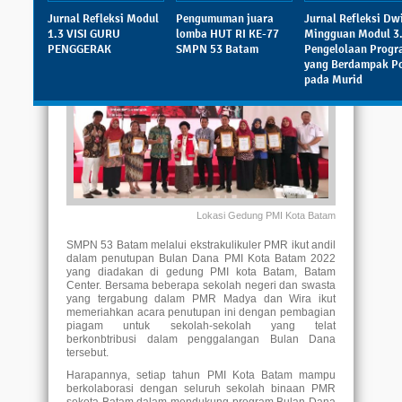
Jurnal Refleksi Modul
Pengumuman juara
Jurnal Refleksi Dw
1.3 VISI GURU
lomba HUT RI KE-77
Mingguan Modul 3
PENGGERAK
SMPN 53 Batam
Pengelolaan Prog
yang Berdampak Po
pada Murid
Lokasi Gedung PMI Kota Batam
SMPN 53 Batam melalui ekstrakulikuler PMR ikut andil
dalam penutupan Bulan Dana PMI Kota Batam 2022
yang diadakan di gedung PMI kota Batam, Batam
Center. Bersama beberapa sekolah negeri dan swasta
yang tergabung dalam PMR Madya dan Wira ikut
memeriahkan acara penutupan ini dengan pembagian
piagam untuk sekolah-sekolah yang telat
berkonbtribusi dalam penggalangan Bulan Dana
tersebut.
Harapannya, setiap tahun PMI Kota Batam mampu
berkolaborasi dengan seluruh sekolah binaan PMR