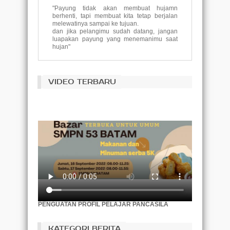
"Payung tidak akan membuat hujamn
berhenti, tapi membuat kita tetap berjalan
melewatinya sampai ke tujuan.
dan jika pelangimu sudah datang, jangan
luapakan payung yang menemanimu saat
hujan"
()
Tujuan pendidikan adalah untuk
VIDEO TERBARU
menggantikan pikiran yang kosong dengan
pikiran yang terbuka.
(Malcolm S. Forbes)
Pembelajaran tidak dicapai secara
kebetulan, itu harus dicari dengan semangat
ketekunan.
(Abigail Adams)
Akar pendidikan itu akan terasa pahit,
namun buahnya akan terasa manis.
(Aristotle)
Pendidikan adalah tiket ke masa depan, hari
esok dimiliki oleh orang-orang yang
PENGUATAN PROFIL PELAJAR PANCASILA
mempersiapkan dirinyasejak hari ini.
(Malcolm X)
KATEGORI BERITA