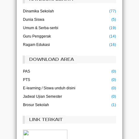
Pendidikan bukanlah persiapan untuk hidup,
pendidikan adalah kehidupan itu sendiri.
Dinamika Sekolah
(77)
(John Dewey)
Dunia Siswa
(5)
Ilmu adalah kehidupan bagi pikiran
(Abu Bakar)
Umum & Serba-serbi
(19)
Guru Penggerak
(14)
Ilmu tanpa amal adalah kegilaan, dan amal
Ragam Edukasi
(16)
tanpa ilmu adalah kesia-siaan
(Imam Ghazali)
DOWNLOAD AREA
PAS
(0)
PTS
(0)
E-learning / Siswa unduh disini
(0)
Jadwal Ujian Semester
(0)
Brosur Sekolah
(1)
LINK TERKAIT