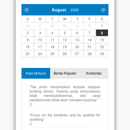
August
2026
S
M
T
W
T
F
S
26
27
28
29
30
31
1
2
3
4
5
6
7
8
9
10
11
12
13
14
15
16
17
18
19
20
21
22
23
24
25
26
27
28
29
30
31
1
2
3
4
5
Kata Mutiara
Berita Populer
Komentar
"Tak perlu menjelaskan kepada siappun
tentang dirimu. Karena yang menyukaimu
tidak membutuhkannya, dan yang
membencimu tidak akan mempercayainya"
()
"Focus on the positives and be grateful for
anything"
()