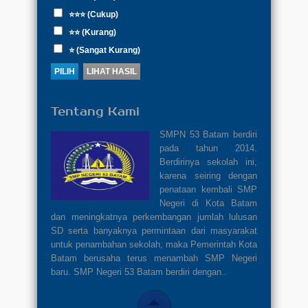
⭐⭐⭐ (Cukup)
⭐⭐ (Kurang)
⭐ (Sangat Kurang)
Tentang Kami
SMPN 53 Batam berdiri
pada tahun 2014.
Berdirinya sekolah ini,
karena seiring dengan
penataan kembali SMP
Negeri di Kota Batam
dan meningkatnya perkembangan jumlah lulusan
SD serta banyaknya permintaan dari masyarakat
untuk penambahan sekolah, maka Pemerintah Kota
Batam berusaha terus menambah SMP Negeri
baru. SMP Negeri 53 Batam berdiri dengan..