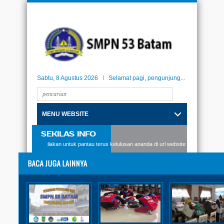
Sabtu, 8 Agustus 2026
I
Selamat pagi, pengunjung...
MENU WEBSITE
SEKILAS INFO
SMPN53 Batam, silakan untuk pantau terus kelulusan ananda di url website berikut: kelulus
BOSMABA MAN Batam 2023
Luar Biasa! PMR SMPN 53
Batam Juara Kedua di
BOSMABA 2023
Diposting:
SMPN 53 Batam
|
Rabu, 08 Februari 2023 - 11:34:00 WIB
|