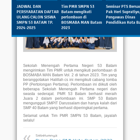
Dibaca: 723 pembaca
JADWAL DAN
Tim PMR SMPN 53
Seminar PTS Bers
PERSYARATAN DAFTAR
Batam mengikuti
Pak Heri Supratiyo
ULANG CALON SISWA
perlombaan di
Pengawas Dinas
SMPN 53 BATAM TP.
BOSMABA MAN Batam
Pendidikan Kota B
2024-2025
2023
Sekolah Menengah Pertama Negeri 53 Batam
mengirimkan Tim PMR untuk mengikuti perlombaan di
BOSMABA MAN Batam Vol. 2 di tahun 2023. Tim yang
beranggotakan Halillah cs ini mengikuti cabang lomba
PP (Pertolongan Pertama). Perlombaan ini diikuti oleh
beberapa Sekolah Menengah Pertama negeri dan
swasta sederajat. PMR 53 Batam berhasil meraih
Juara 2 dalam perlombaan ini. SMP 53 Batam
mengungguli SMPIT Darussalam dan hanya kalah dari
SMP 40 Batam yang berhasil diperingkat pertama.
Selamat untuk Tim PMR SMPN 53 Batam, jayalah
selalu!
Sebelumnya: